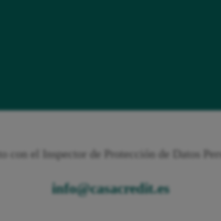
o con el Inspector de Protección de Datos Per
info@casacredit.es