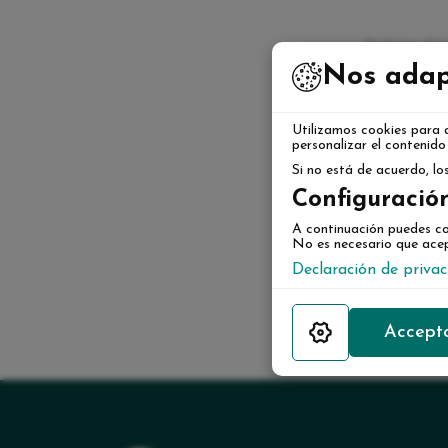
Si desea elim
Nos adap
Utilizamos cookies para 
personalizar el contenido 
Si no está de acuerdo, l
Configuració
A continuación puedes co
No es necesario que acep
Declaración de priva
Accept