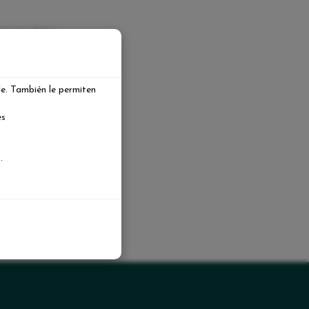
nar sus datos:
le. También le permiten
es
.