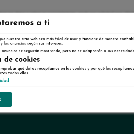
inar sus datos y retirar su consentimiento, envíe una solicitud para elimi
https://nosms.youmoney.es/unsub-casacredit
taremos a ti
o contáctenos a la dirección de correo electrónico anterior
que nuestro sitio web sea más fácil de usar y funcione de manera confiab
y los anuncios según sus intereses.
os anuncios se seguirán mostrando, pero no se adaptarán a sus necesidad
n de cookies
mprobar qué datos recopilamos en las cookies y por qué los recopilamos
tes todos ellos.
cidad
o